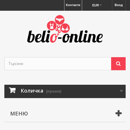
Контакти
Вход
EUR
Количка
(празна)
МЕНЮ