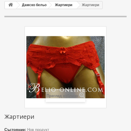
Дамско бельо
Жартиери
Жартиери
Преглед отблизо
Жартиери
Състояние:
Нов продукт