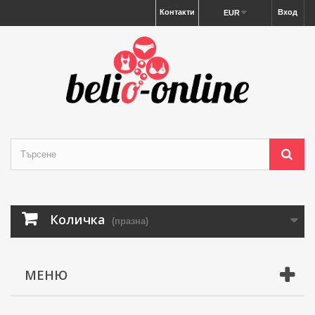
Контакти
Вход
EUR
Количка
(празна)
МЕНЮ