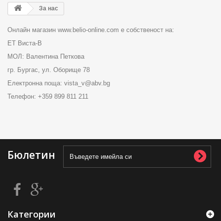
За нас
Онлайн магазин www.belio-online.com е собственост на:
ЕТ Виста-В
МОЛ: Валентина Петкова
гр. Бургас, ул. Оборище 78
Електронна поща: vista_v@abv.bg
Телефон: +359 899 811 211
Бюлетин
Категории