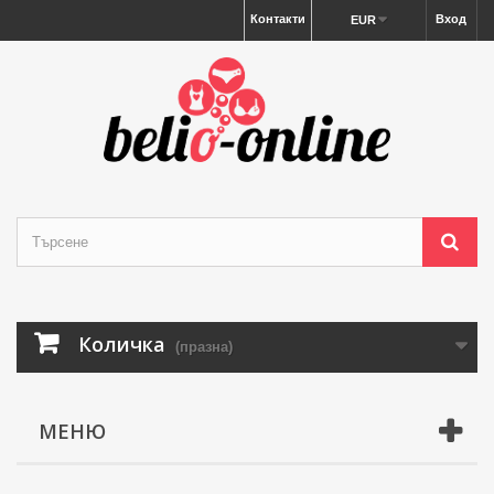
Контакти
Вход
EUR
Количка
(празна)
МЕНЮ